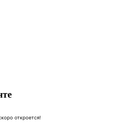
нте
скоро откроется!