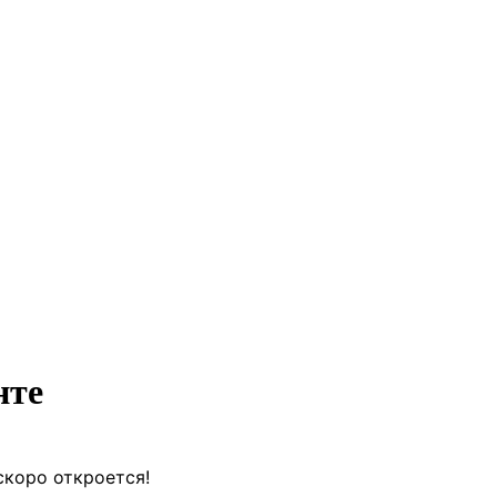
нте
скоро откроется!