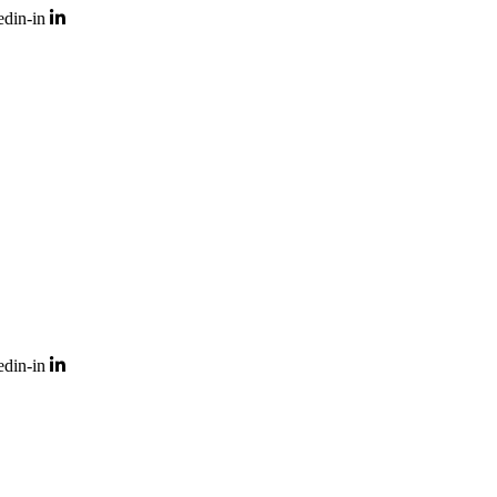
edin-in
edin-in