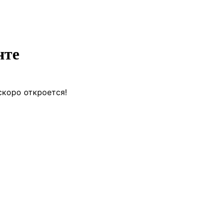
нте
скоро откроется!