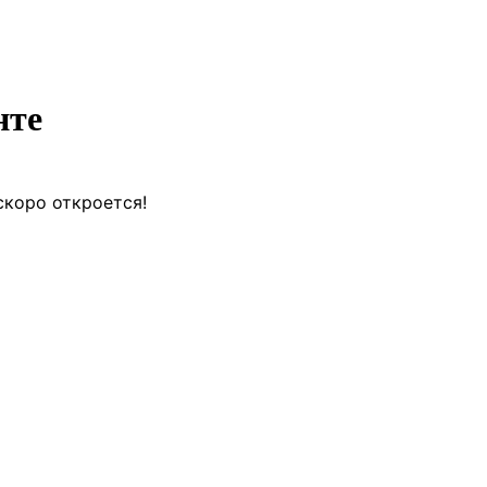
нте
скоро откроется!