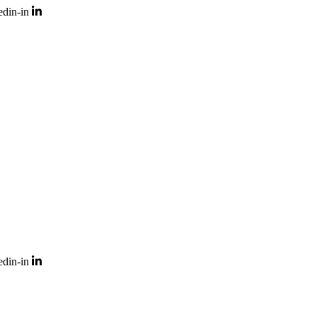
edin-in
edin-in